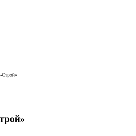
-Строй»
трой»